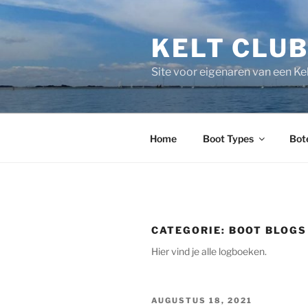
Ga
naar
KELT CLU
de
inhoud
Site voor eigenaren van een Kel
Home
Boot Types
Bot
CATEGORIE:
BOOT BLOGS
Hier vind je alle logboeken.
GEPLAATST
AUGUSTUS 18, 2021