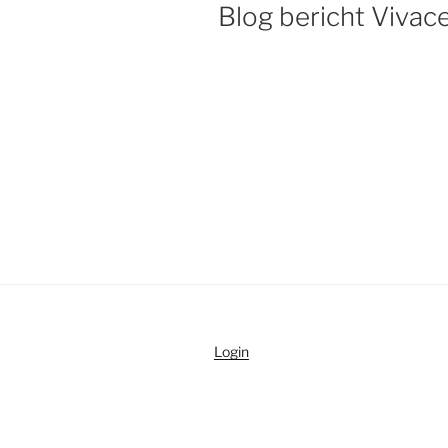
OP
Blog bericht Vivac
Login