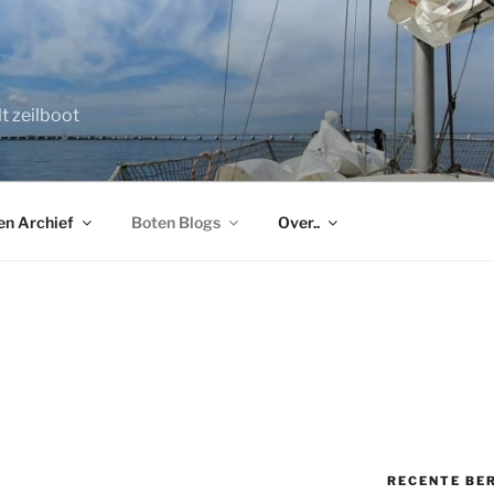
B
t zeilboot
en Archief
Boten Blogs
Over..
RECENTE BE