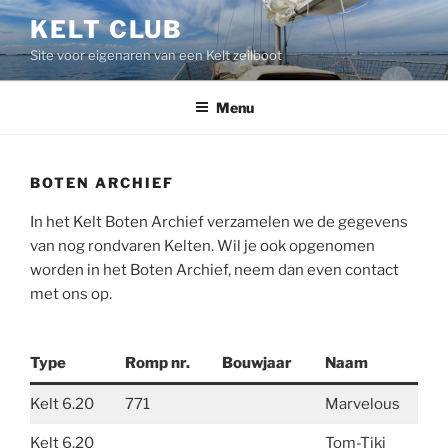
Ga
KELT CLUB
naar
Site voor eigenaren van een Kelt zeilboot
de
inhoud
Menu
BOTEN ARCHIEF
In het Kelt Boten Archief verzamelen we de gegevens
van nog rondvaren Kelten. Wil je ook opgenomen
worden in het Boten Archief, neem dan even contact
met ons op.
Type
Romp nr.
Bouwjaar
Naam
Kelt 6.20
771
Marvelous
Kelt 6.20
Tom-Tiki