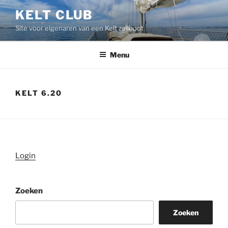
Ga
KELT CLUB
naar
Site voor eigenaren van een Kelt zeilboot
de
inhoud
Menu
KELT 6.20
Login
Zoeken
Zoeken