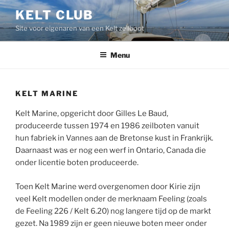
Ga
KELT CLUB
naar
Site voor eigenaren van een Kelt zeilboot
de
inhoud
Menu
KELT MARINE
Kelt Marine, opgericht door Gilles Le Baud,
produceerde tussen 1974 en 1986 zeilboten vanuit
hun fabriek in Vannes aan de Bretonse kust in Frankrijk.
Daarnaast was er nog een werf in Ontario, Canada die
onder licentie boten produceerde.
Toen Kelt Marine werd overgenomen door Kirie zijn
veel Kelt modellen onder de merknaam Feeling (zoals
de Feeling 226 / Kelt 6.20) nog langere tijd op de markt
gezet. Na 1989 zijn er geen nieuwe boten meer onder