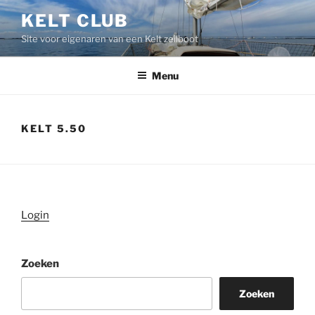
Ga
KELT CLUB
naar
Site voor eigenaren van een Kelt zeilboot
de
inhoud
Menu
KELT 5.50
Login
Zoeken
Zoeken