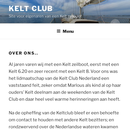
Ga
KELT CLUB
naar
Site voor eigenaren van een Kelt zeilboot
de
inhoud
Menu
OVER ONS..
Al jaren varen wij met een Kelt zeilboot, eerst met een
Kelt 6.20 en zeer recent met een Kelt 8. Voor ons was
het lidmaatschap van de Kelt Club Nederland een
vaststaand feit, zeker omdat Marlous als kind al op haar
ouders’ Kelt deelnam aan de weekenden van de Kelt
Club en daar heel veel warme herinneringen aan heeft.
Na de opheffing van de Keltclub bleef er een behoefte
om contact te houden met andere Kelt bezitters; en
rondzwervend over de Nederlandse wateren kwamen