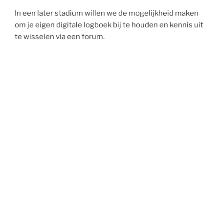
In een later stadium willen we de mogelijkheid maken
om je eigen digitale logboek bij te houden en kennis uit
te wisselen via een forum.
Natuurlijk kunnen we dit niet alleen!
Wil je meehelpen? Neem even contact met ons op.
Login
Zoeken
Zoeken