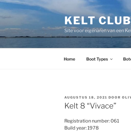
Ga
naar
KELT CLU
de
inhoud
Site voor eigenaren van een Kel
Home
Boot Types
Bot
GEPLAATST
AUGUSTUS 18, 2021
DOOR
OLI
OP
Kelt 8 “Vivace”
Registration number: 061
Build year: 1978