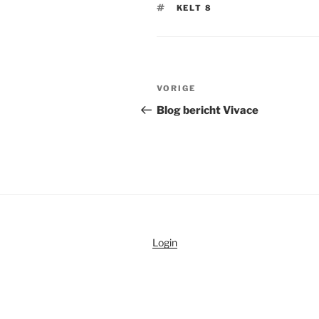
TAGS
KELT 8
Bericht
Vorig
VORIGE
navigatie
bericht
Blog bericht Vivace
Login