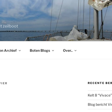
B
t zeilboot
en Archief
Boten Blogs
Over..
RECENTE BE
VIER
Kelt 8 “Vivace”
Blog bericht V