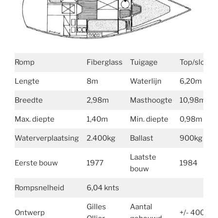
Romp
Fiberglass
Tuigage
Top/sloep
Lengte
8m
Waterlijn
6,20m
Breedte
2,98m
Masthoogte
10,98m
Max. diepte
1,40m
Min. diepte
0,98m
Waterverplaatsing
2.400kg
Ballast
900kg
Laatste
Eerste bouw
1977
1984
bouw
Rompsnelheid
6,04 knts
Gilles
Aantal
Ontwerp
+/- 400