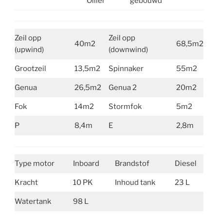
Ollier
gebouwd
Zeil opp
Zeil opp
40m2
68,5m2
(upwind)
(downwind)
Grootzeil
13,5m2
Spinnaker
55m2
Genua
26,5m2
Genua 2
20m2
Fok
14m2
Stormfok
5m2
P
8,4m
E
2,8m
Type motor
Inboard
Brandstof
Diesel
Kracht
10 PK
Inhoud tank
23 L
Watertank
98 L