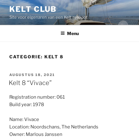
Ga
KELT CLUB
naar
Site voor eigenaren van een Kelt zeilboot
de
inhoud
Menu
CATEGORIE:
KELT 8
GEPLAATST
AUGUSTUS 18, 2021
OP
Kelt 8 “Vivace”
Registration number: 061
Build year: 1978
Name: Vivace
Location: Noordschans, The Netherlands
Owner: Marlous Janssen