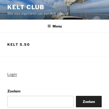
Ga
KELT CLUB
naar
Site voor eigenaren van een Kelt zeilboot
de
inhoud
Menu
KELT 5.50
Login
Zoeken
Zoeken